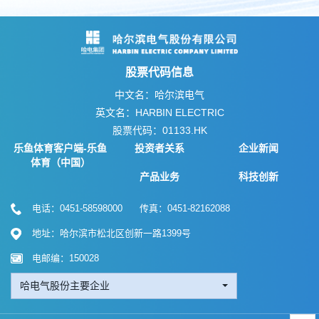
股票代码信息
中文名：哈尔滨电气
英文名：HARBIN ELECTRIC
股票代码：01133.HK
乐鱼体育客户端-乐鱼
投资者关系
企业新闻
体育（中国）
产品业务
科技创新
电话：0451-58598000 传真：0451-82162088
地址：哈尔滨市松北区创新一路1399号
电邮编：150028
哈电气股份主要企业