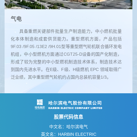
氢能
Hydrogen energy
水电
核电
清洁高效煤电
光热
新型储能
气电
公司拥有混流式、轴流式、贯流式、蓄能式、冲击式
公司拥有核岛主设备制造基地、常规岛主设备制造基
公司具备年产3000万千瓦煤电主机设备能力，填补了
具备太阳能光热电站动力岛、储热系统、蒸汽发生系
通过自主创新，公司已经掌握压缩空气储能、熔盐储
具备重燃关键部件批量生产制造能力，中小燃机批量
泵阀
等类型水电产品，在水力研发、设计制造等方面已达到世
地，具备年产4台/套100万千瓦核岛、常规岛产品生产能
诸多国内和国际空白，在电站锅炉领域已形成从中压到超
统及关键设备设计供货能力，产品技术达到国内领先水
热、吸附压缩二氧化碳储能等新型储能关键技术，具备压
化本体制造和成套供货能力。重型燃机方面，产品包括
Pump valve
界先进水平；研制了世界单机容量最大的白鹤滩1000兆瓦
力。产品服务范围覆盖华龙一号、国和一号
超临界的全系列产品，产品技术水平和性能处于国内领先
平。蒸汽发生系统已覆盖三槽式、塔式和大技术路线线性
缩机、空气透平、储换热设备、储气装置和储能发电机等
9F.03 /9F.05 /13E2 /9H.01型等重型燃气轮机联合循环发电
机组、世界额定水头最高724米的抽水蓄能机组和国内唯一
（CAP1400）、VVER、高温气冷堆、快堆、小型堆等多种
水平；在电站汽轮机领域已经基本掌握世界先进汽轮机产
菲湿尔式，适用于目前市场上两种主流储热介质--导热油和
关键设备研制供货和项目总承包能力，其中压缩空气储能
机组，中小型燃机方面通过CGT25-D设备的国产化制造，
的500兆瓦级高水头、大容量冲击式水电机组。公司生产的
堆型。
品技术；在汽轮发电机领域拥有各类型汽轮发电机设计和
熔盐，产品涵盖50兆瓦-300兆瓦功率等级机组。
领域产品范围已覆盖10兆瓦-350兆瓦等级电站核心设备，
形成了较为完整的中小型燃机制造技术体系，制造技术达
查看更多 >
大型水电机组占国内总装机容量的1/2。
制造的核心技术。公司生产的煤电主设备约占国内总装机
市场占有率在60%左右。公司在技术装备研发、示范项目
到国内先进水平。在E级、F级、H级燃机 EPC 领域取得广
View more
容量1/3，已装备了全国500多个电厂、出口30多个国家和
建设等方面取得了较大突破，特别是支撑江苏金坛盐穴、
泛业绩，其中重型燃气轮机约占国内总装机容量1/3。
地区。
湖北应城等一批国家级示范项目建设，大力推动了我国相
关领域储能产业商业化发展进程，起到了较好示范带动作
用。
股票代码信息
中文名：哈尔滨电气
英文名：HARBIN ELECTRIC