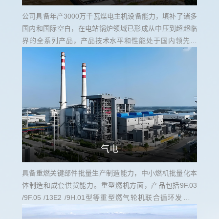
公司具备年产3000万千瓦煤电主机设备能力，填补了诸多
国内和国际空白，在电站锅炉领域已形成从中压到超超临
界的全系列产品，产品技术水平和性能处于国内领先水
平；在电站汽轮机领域已经基本掌握世界先进汽轮机产品
技术；在汽轮发电机领域拥有各类型汽轮发电机设计和制
造的核心技术。公司生产的煤电主设备约占国内总装机容
量1/3，已装备了全国500多个电厂、出口30多个国家和地
区。
气电
具备重燃关键部件批量生产制造能力，中小燃机批量化本
体制造和成套供货能力。重型燃机方面，产品包括9F.03
/9F.05 /13E2 /9H.01型等重型燃气轮机联合循环发电机
组，中小型燃机方面通过CGT25-D设备的国产化制造，形