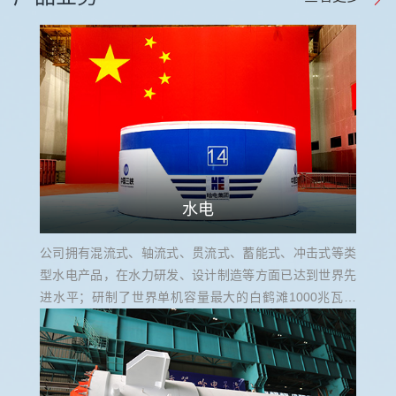
能力在中国发电设备制造商中位居前列。
哈电股份立足国内市场，并积极开展“走出去”战略，践
行“一带一路”倡议，火电、水电、核电等主机及配套辅机产
品出口至亚洲、非洲、欧洲、美洲的50多个国家和地区，同
时在国内和国外开展火电站、风电场、水电站机电设备和输
变电项目总承包业务以及BOT、BOO业务。
水电
公司拥有混流式、轴流式、贯流式、蓄能式、冲击式等类
型水电产品，在水力研发、设计制造等方面已达到世界先
进水平；研制了世界单机容量最大的白鹤滩1000兆瓦机
组、世界额定水头最高724米的抽水蓄能机组和国内唯一
的500兆瓦级高水头、大容量冲击式水电机组。公司生产
的大型水电机组占国内总装机容量的2/1。