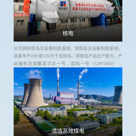
核电
公司拥有核岛主设备制造基地、常规岛主设备制造基地，
具备年产4台/套100万千瓦核岛、常规岛产品生产能力。产
品服务范围覆盖华龙一号、国和一号（CAP1400）、
VVER、高温气冷堆、快堆、小型堆等多种堆型。
清洁高效煤电