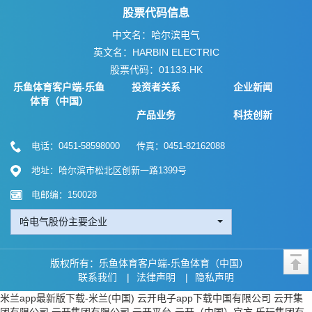
股票代码信息
中文名：哈尔滨电气
英文名：HARBIN ELECTRIC
股票代码：01133.HK
乐鱼体育客户端-乐鱼
投资者关系
企业新闻
体育（中国）
产品业务
科技创新
电话：0451-58598000 传真：0451-82162088
地址：哈尔滨市松北区创新一路1399号
电邮编：150028
哈电气股份主要企业
版权所有：乐鱼体育客户端-乐鱼体育（中国）
联系我们
|
法律声明
|
隐私声明
米兰app最新版下载-米兰(中国)
云开电子app下载中国有限公司
云开集
团有限公司
云开集团有限公司
云开平台-云开（中国）官方
乐玩集团有