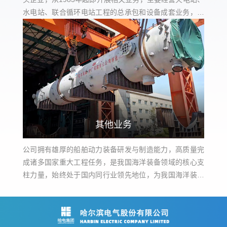
水电站、联合循环电站工程的总承包和设备成套业务，并
可承建大型输变电设施和公用设施，为电厂提供完善专业
的售后服务。
其他业务
公司拥有雄厚的船舶动力装备研发与制造能力，高质量完
成诸多国家重大工程任务，是我国海洋装备领域的核心支
柱力量，始终处于国内同行业领先地位，为我国海洋装备
发展作出了突出贡献。近年来，公司坚持服务国家战略，
积极布局谋划海洋智能装备产业，成为国内海洋高端装备
的领航者，为我国战略性新兴产业发展注入强劲动力。