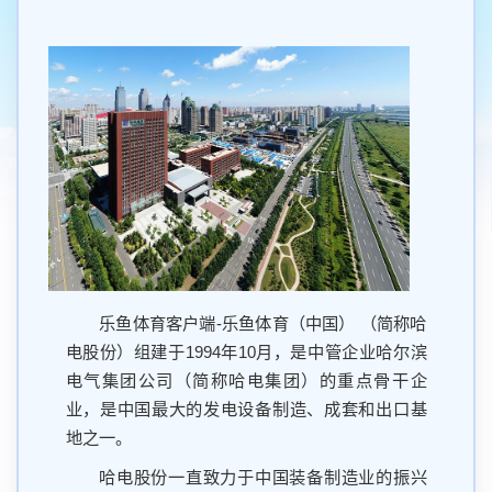
乐鱼体育客户端-乐鱼体育（中国） （简称哈
电股份）组建于1994年10月，是中管企业哈尔滨
电气集团公司（简称哈电集团）的重点骨干企
业，是中国最大的发电设备制造、成套和出口基
地之一。
哈电股份一直致力于中国装备制造业的振兴