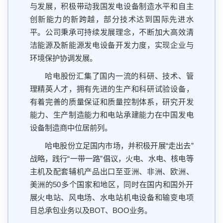
与发展，积极带动我国发电设备制造水平和自主
创新能力的新跨越，部分技术达到国际先进水
平。公司秉承可持续发展理念，不断加大高效清
洁能源及新能源发电设备开发力度，实现企业与
环境保护协调发展。
哈电股份汇集了国内一流的科研、技术、管
理精英人才，拥有先进的生产和科研试验设备，
有着完善的质量保证和质量控制体系，研究开发
能力、生产制造能力和电站承建能力在中国发电
设备制造商中位居前列。
哈电股份立足国内市场，并积极开展“走出去”
战略，践行“一带一路”倡议，火电、水电、核电等
主机及配套辅机产品出口至亚洲、非洲、欧洲、
美洲的50多个国家和地区，同时在国内和国外开
展火电站、风电场、水电站机电设备和输变电项
目总承包业务以及BOT、BOO业务。