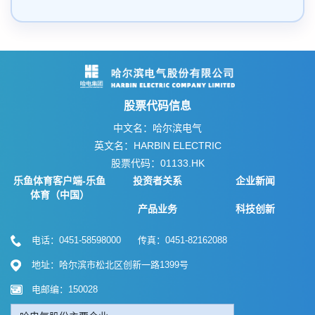
股票代码信息
中文名：哈尔滨电气
英文名：HARBIN ELECTRIC
股票代码：01133.HK
乐鱼体育客户端-乐鱼
投资者关系
企业新闻
体育（中国）
产品业务
科技创新
电话：0451-58598000 传真：0451-82162088
地址：哈尔滨市松北区创新一路1399号
电邮编：150028