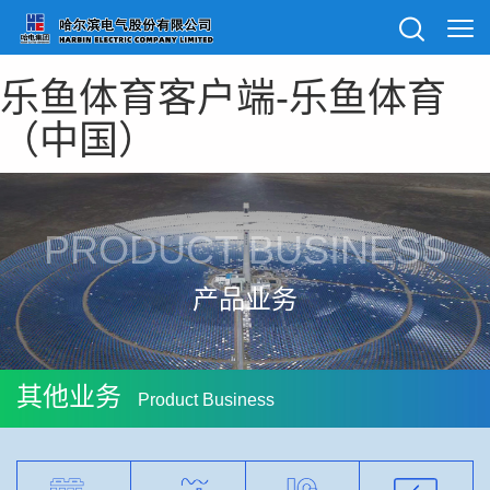
乐鱼体育客户端-乐鱼体育
（中国）
PRODUCT BUSINESS
产品业务
其他业务
Product Business