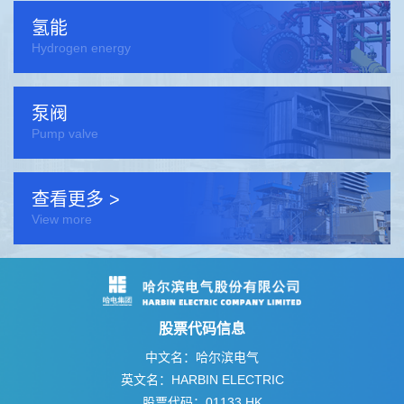
氢能
Hydrogen energy
水电
核电
清洁高效煤电
气电
光热
新型储能
公司拥有混流式、轴流式、贯流式、蓄能式、冲击式
公司拥有核岛主设备制造基地、常规岛主设备制造基
公司具备年产3000万千瓦煤电主机设备能力，填补了
具备重燃关键部件批量生产制造能力，中小燃机批量
具备太阳能光热电站动力岛、储热系统、蒸汽发生系
通过自主创新，公司已经掌握压缩空气储能、熔盐储
泵阀
等类型水电产品，在水力研发、设计制造等方面已达到世
地，具备年产4台/套100万千瓦核岛、常规岛产品生产能
诸多国内和国际空白，在电站锅炉领域已形成从中压到超
化本体制造和成套供货能力。重型燃机方面，产品包括
统及关键设备设计供货能力，产品技术达到国内领先水
热、吸附压缩二氧化碳储能等新型储能关键技术，具备压
Pump valve
界先进水平；研制了世界单机容量最大的白鹤滩1000兆瓦
力。产品服务范围覆盖华龙一号、国和一号
超临界的全系列产品，产品技术水平和性能处于国内领先
9F.03 /9F.05 /13E2 /9H.01型等重型燃气轮机联合循环发电
平。蒸汽发生系统已覆盖三槽式、塔式和大技术路线线性
缩机、空气透平、储换热设备、储气装置和储能发电机等
机组、世界额定水头最高724米的抽水蓄能机组和国内唯一
（CAP1400）、VVER、高温气冷堆、快堆、小型堆等多种
水平；在电站汽轮机领域已经基本掌握世界先进汽轮机产
机组，中小型燃机方面通过CGT25-D设备的国产化制造，
菲湿尔式，适用于目前市场上两种主流储热介质--导热油和
关键设备研制供货和项目总承包能力，其中压缩空气储能
的500兆瓦级高水头、大容量冲击式水电机组。公司生产的
堆型。
品技术；在汽轮发电机领域拥有各类型汽轮发电机设计和
形成了较为完整的中小型燃机制造技术体系，制造技术达
熔盐，产品涵盖50兆瓦-300兆瓦功率等级机组。
领域产品范围已覆盖10兆瓦-350兆瓦等级电站核心设备，
查看更多 >
大型水电机组占国内总装机容量的1/2。
制造的核心技术。公司生产的煤电主设备约占国内总装机
到国内先进水平。在E级、F级、H级燃机 EPC 领域取得广
市场占有率在60%左右。公司在技术装备研发、示范项目
View more
容量1/3，已装备了全国500多个电厂、出口30多个国家和
泛业绩，其中重型燃气轮机约占国内总装机容量1/3。
建设等方面取得了较大突破，特别是支撑江苏金坛盐穴、
地区。
湖北应城等一批国家级示范项目建设，大力推动了我国相
关领域储能产业商业化发展进程，起到了较好示范带动作
用。
股票代码信息
中文名：哈尔滨电气
英文名：HARBIN ELECTRIC
股票代码：01133.HK