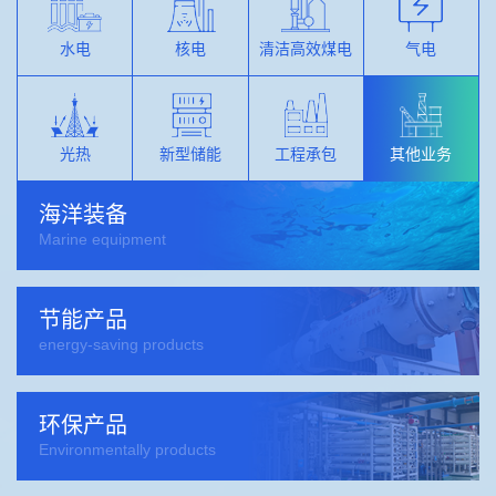
水电
核电
清洁高效煤电
气电
光热
新型储能
工程承包
其他业务
海洋装备
Marine equipment
节能产品
energy-saving products
环保产品
Environmentally products