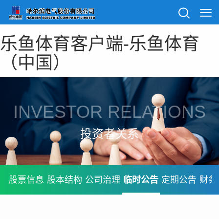
乐鱼体育客户端-乐鱼体育
（中国）
INVESTOR RELATIONS
投资者关系
股票信息
股本结构
公司治理
临时公告
定期公告
财务